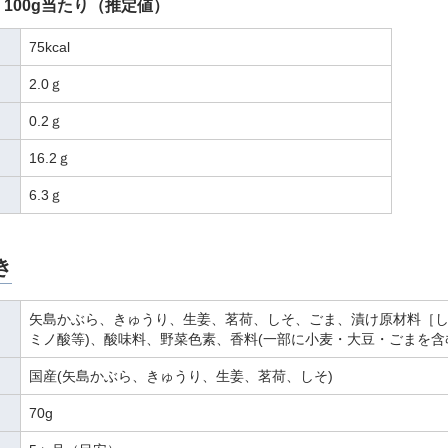
100g当たり（推定値）
75kcal
2.0ｇ
0.2ｇ
16.2ｇ
6.3ｇ
き
矢島かぶら、きゅうり、生姜、茗荷、しそ、ごま、漬け原材料［し
ミノ酸等)、酸味料、野菜色素、香料(一部に小麦・大豆・ごまを含
国産(矢島かぶら、きゅうり、生姜、茗荷、しそ)
70g