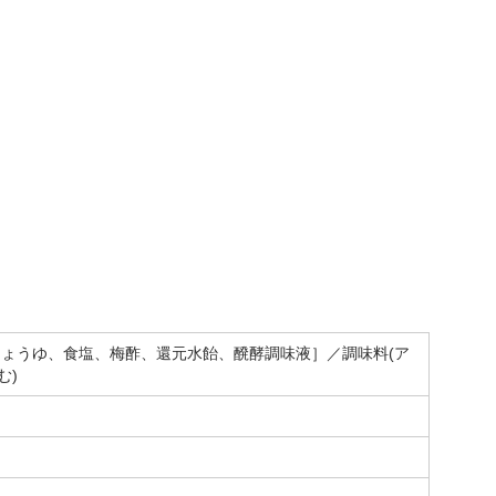
ょうゆ、食塩、梅酢、還元水飴、醗酵調味液］／調味料(ア
む)