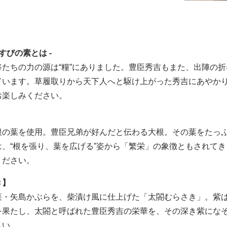
すびの素とは -
将たちの力の源は“糧”にありました。豊臣秀吉もまた、出陣の
ています。草履取りから天下人へと駆け上がった秀吉にあやか
お楽しみください。
根の葉を使用。豊臣兄弟が好んだと伝わる大根。その葉をたっ
は、“根を張り、葉を広げる”姿から「繁栄」の象徴ともされて
ください。
き】
菜・矢島かぶらを、柴漬け風に仕上げた「太閤むらさき」。紫
を果たし、太閤と呼ばれた豊臣秀吉の栄華を、その深き紫にな
さい。