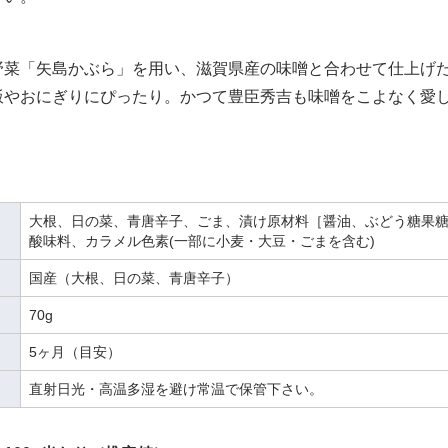
】
野菜「矢島かぶら」を用い、滋賀県産の味噌と合わせて仕上げ
飯やおにぎりにぴったり。かつて豊臣秀吉も味噌をこよなく愛
大根、日の菜、青唐辛子、ごま、漬け原材料［醤油、ぶどう糖果糖
酸味料、カラメル色素(一部に小麦・大豆・ごまを含む)
国産（大根、日の菜、青唐辛子）
70g
5ヶ月（目安）
直射日光・高温多湿を避け常温で保管下さい。