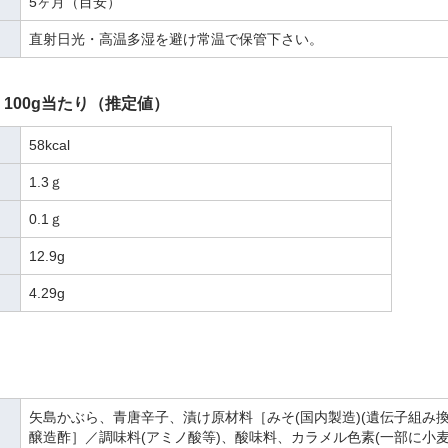
5ヶ月（目安）
直射日光・高温多湿を避け常温で保管下さい。
100g当たり（推定値）
58kcal
1.3ｇ
0.1ｇ
12.9g
4.29g
矢島かぶら、青唐辛子、漬け原材料［みそ(国内製造)(遺伝子組み
醸造酢］／調味料(アミノ酸等)、酸味料、カラメル色素(一部に小麦