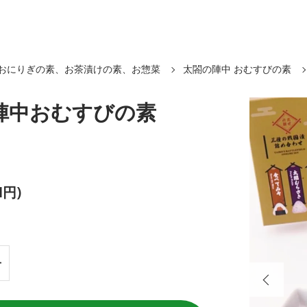
おにりぎの素、お茶漬けの素、お惣菜
太閤の陣中 おむすびの素
陣中おむすびの素
1円)