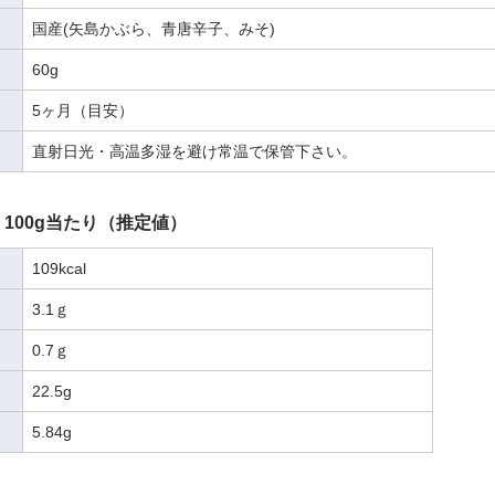
国産(矢島かぶら、青唐辛子、みそ)
60g
5ヶ月（目安）
直射日光・高温多湿を避け常温で保管下さい。
100g当たり（推定値）
109kcal
3.1ｇ
0.7ｇ
22.5g
5.84g