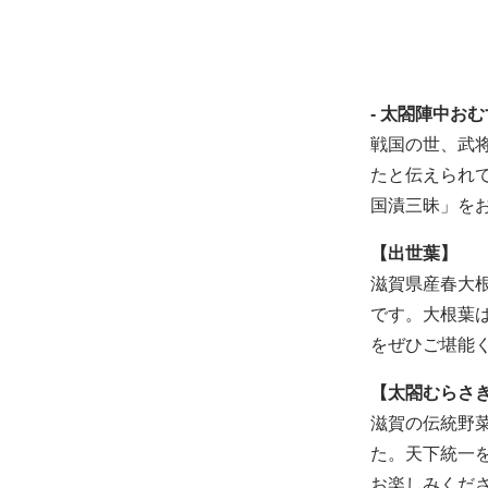
- 太閤陣中おむ
戦国の世、武
たと伝えられ
国漬三昧」を
【出世葉】
滋賀県産春大
です。大根葉
をぜひご堪能
【太閤むらさ
滋賀の伝統野
た。天下統一
お楽しみくだ