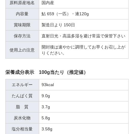
原料原産地名
国内産
内容量
鮎 659（一匹）・液120g
賞味期限
製造日より 150日
保存方法
直射日光・高温多湿を避け常温で保管下さい
開封後は速やかに調理してお早くお召し上が
使用上の注意
りください。
栄養成分表示 100g当たり（推定値）
エネルギー
93kcal
たんぱく質
9.0g
脂 質
3.7g
炭水化物
5.8g
塩分相当量
3.58g