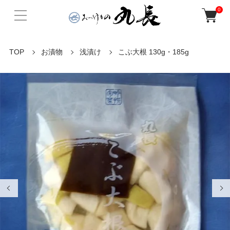
0
TOP
お漬物
浅漬け
こぶ大根 130g・185g