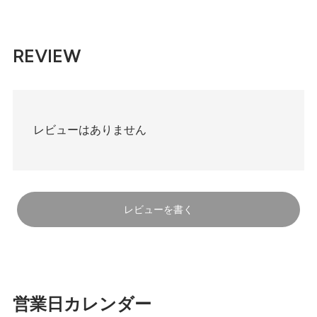
REVIEW
130g
400円(税29円)
185g
レビューはありません
549円(税40円)
レビューを書く
営業日カレンダー