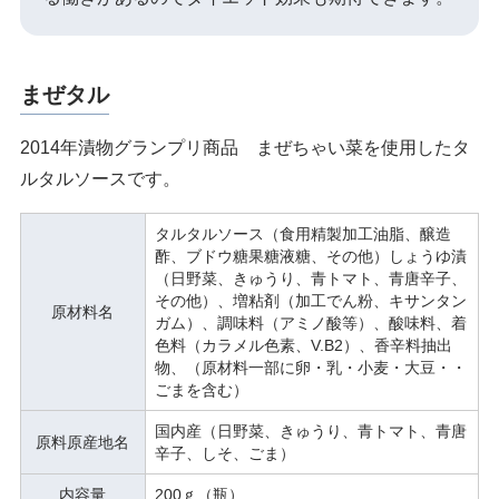
まぜタル
2014年漬物グランプリ商品 まぜちゃい菜を使用したタ
ルタルソースです。
タルタルソース（食用精製加工油脂、醸造
酢、ブドウ糖果糖液糖、その他）しょうゆ漬
（日野菜、きゅうり、青トマト、青唐辛子、
その他）、増粘剤（加工でん粉、キサンタン
原材料名
ガム）、調味料（アミノ酸等）、酸味料、着
色料（カラメル色素、V.B2）、香辛料抽出
物、（原材料一部に卵・乳・小麦・大豆・・
ごまを含む）
国内産（日野菜、きゅうり、青トマト、青唐
原料原産地名
辛子、しそ、ごま）
内容量
200ｇ（瓶）