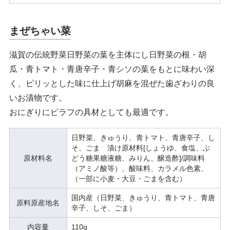
まぜちゃい菜
滋賀の伝統野菜日野菜の葉を主体にし日野菜の根・胡
瓜・青トマト・青唐辛子・青シソの葉をもとに味わい深
く、ピリッとした味に仕上げ胡麻を混ぜた歯ざわりの良
いお漬物です。
おにぎりにピラフの具材としても最適です。
日野菜、きゅうり、青トマト、青唐辛子、し
そ、ごま 漬け原材料[しょうゆ、食塩、ぶ
原材料名
どう糖果糖液糖、みりん、醸造酢]/調味料
（アミノ酸等）、酸味料、カラメル色素、
（一部に小麦・大豆・ごまを含む）
国内産（日野菜、きゅうり、青トマト、青唐
原料原産地名
辛子、しそ、ごま）
内容量
110g