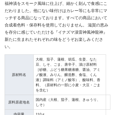
福神漬をスモーク風味に仕上げ、細かく刻んで食感にこ
だわりました。他にない味付けはカレー等にも非常にマ
ッチする商品になっております。すべての商品において
合成着色料・保存料を使用しておりません。 滋賀の恵み
を存分に感じていただける『イナズマ漬雷神風神龍神』
新たに生まれたそれぞれの味をどうぞお楽しみくださ
い。
大根、茄子、蓮根、胡瓜、生姜、なた
豆、しそ、ごま、唐辛子、漬け原材料
［砂糖、ぶどう糖果糖液糖、醤油、アミ
原材料名
ノ酸液、みりん、醸造酢、食塩、くん
液］調味料（アミノ酸等）、酸味料、香
料、（原材料の一部に小麦・大豆・ごま
を含む）
国内産（大根、茄子、蓮根、きゅうり、
原料原産地名
しそ）
内容量
110ｇ