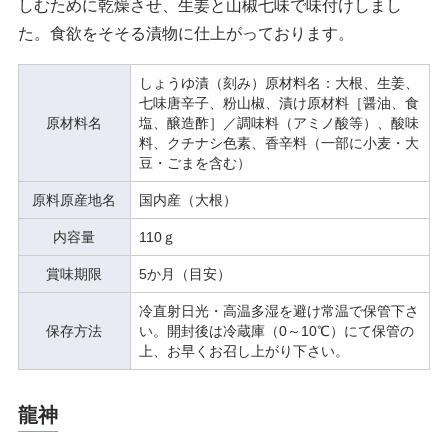
しむために乾燥させ、生姜と山椒七味で味付けしまし
た。食欲をそそる漬物に仕上がっております。
しょうゆ漬（刻み）原材料名：大根、生姜、
七味唐辛子、粉山椒、漬け原材料［醤油、食
原材料名
塩、醸造酢］／調味料（アミノ酸等）、酸味
料、クチナシ色素、香辛料（一部に小麦・大
豆・ごまを含む）
原料原産地名
国内産（大根）
内容量
110ｇ
賞味期限
5か月（目安）
冷直射日光・高温多湿を避け常温で保管下さ
保存方法
い。開封後は冷蔵庫（0～10℃）にて保管の
上、お早くお召し上がり下さい。
龍神