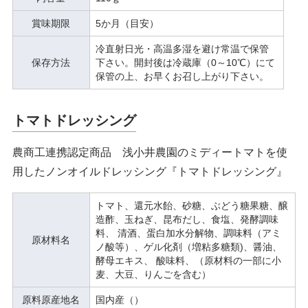
賞味期限
5か月（目安）
冷直射日光・高温多湿を避け常温で保管
保存方法
下さい。開封後は冷蔵庫（0～10℃）にて
保管の上、お早くお召し上がり下さい。
トマトドレッシング
農商工連携認定商品 浅小井農園のミディートマトを使
用したノンオイルドレッシング『トマトドレッシング』
トマト、還元水飴、砂糖、ぶどう糖果糖、醸
造酢、玉ねぎ、昆布だし、食塩、発酵調味
料、 清酒、蛋白加水分解物、調味料（アミ
原材料名
ノ酸等）、ゲル化剤（増粘多糖類)、醤油、
酵母エキス、 酸味料、（原材料の一部に小
麦、大豆、りんごを含む）
原料原産地名
国内産（）