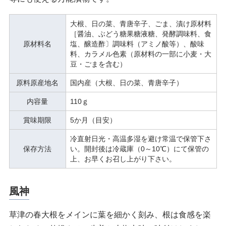
大根、日の菜、青唐辛子、ごま、漬け原材料
［醤油、ぶどう糖果糖液糖、発酵調味料、食
原材料名
塩、醸造酢〕調味料（アミノ酸等）、酸味
料、カラメル色素（原材料の一部に小麦・大
豆・ごまを含む）
原料原産地名
国内産（大根、日の菜、青唐辛子）
内容量
110ｇ
賞味期限
5か月（目安）
冷直射日光・高温多湿を避け常温で保管下さ
保存方法
い。開封後は冷蔵庫（0～10℃）にて保管の
上、お早くお召し上がり下さい。
風神
草津の春大根をメインに葉を細かく刻み、根は食感を楽