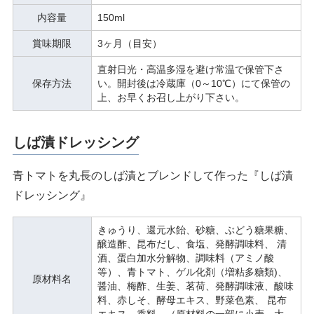
内容量
150ml
賞味期限
3ヶ月（目安）
直射日光・高温多湿を避け常温で保管下さ
保存方法
い。開封後は冷蔵庫（0～10℃）にて保管の
上、お早くお召し上がり下さい。
しば漬ドレッシング
青トマトを丸長のしば漬とブレンドして作った『しば漬
ドレッシング』
きゅうり、還元水飴、砂糖、ぶどう糖果糖、
醸造酢、昆布だし、食塩、発酵調味料、 清
酒、蛋白加水分解物、調味料（アミノ酸
等）、青トマト、ゲル化剤（増粘多糖類)、
原材料名
醤油、梅酢、生姜、茗荷、発酵調味液、酸味
料、赤しそ、酵母エキス、野菜色素、 昆布
エキス、香料、（原材料の一部に小麦、大