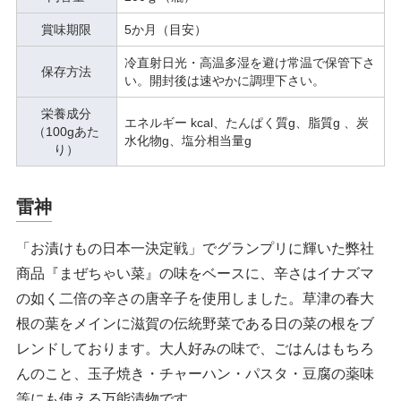
賞味期限
5か月（目安）
冷直射日光・高温多湿を避け常温で保管下さ
保存方法
い。開封後は速やかに調理下さい。
栄養成分
エネルギー kcal、たんぱく質g、脂質g 、炭
（100gあた
水化物g、塩分相当量g
り）
雷神
「お漬けもの日本一決定戦」でグランプリに輝いた弊社
商品『まぜちゃい菜』の味をベースに、辛さはイナズマ
の如く二倍の辛さの唐辛子を使用しました。草津の春大
根の葉をメインに滋賀の伝統野菜である日の菜の根をブ
レンドしております。大人好みの味で、ごはんはもちろ
んのこと、玉子焼き・チャーハン・パスタ・豆腐の薬味
等にも使える万能漬物です。