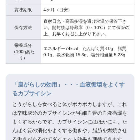
賞味期限
4ヶ月（目安）
直射日光・高温多湿を避け常温で保管下さ
保存方法
い。開封後は冷蔵庫（0～10℃）にて保管の
上、お早くお召し上がり下さい。
栄養成分
エネルギー74kcal、たんぱく質3.0g、脂質
（100gあた
0.1g、炭水化物 15.3g、塩分相当量 5.28g
り）
「唐がらしの効用」・・・血液循環をよくす
るカプサイシン
とうがらしを食べると体がポカポカしますが、これ
は辛味成分のカプサイシンが毛細血管の血液循環を
よくするからです。カプサイシンにはほかにも、た
んぱく質の消化をよくする働きや、脂肪を燃焼させ
る働きがあるのでダイエット効果も期待できます。